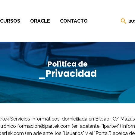
CURSOS
ORACLE
CONTACTO
BU
Política de
_Privacidad
artek Servicios Informáticos, domiciliada en Bilbao , C/ Mazu
ctrónico formacion@ipartek.com (en adelante, "Ipartek”) infor
rtek.com (en adelante, los "Usuarios" y el "Portal") acerca de