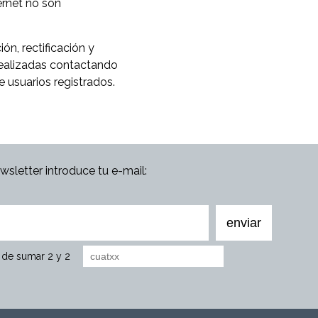
ernet no son
ón, rectificación y
realizadas contactando
e usuarios registrados.
ewsletter introduce tu e-mail:
o de sumar 2 y 2