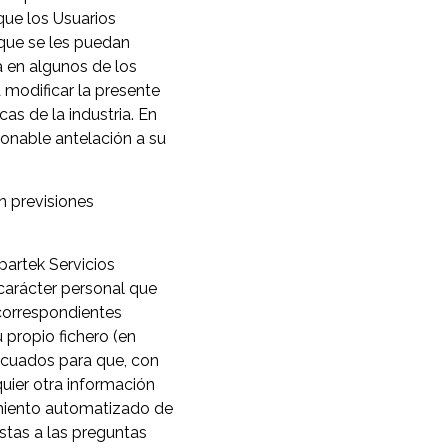
que los Usuarios
 que se les puedan
a en algunos de los
a modificar la presente
as de la industria. En
zonable antelación a su
n previsiones
artek Servicios
carácter personal que
 correspondientes
 propio fichero (en
decuados para que, con
quier otra información
amiento automatizado de
stas a las preguntas