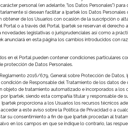
carácter personal (en adelante, "los Datos Personales") para 
tariamente si desean facilitar a Ipartek los Datos Personales
n obtener de los Usuarios con ocasión de la suscripción o alt
el Portal o a través del Portal. Ipartek se reservan el derecho 
a novedades legislativas o jurisprudenciales así como a práctic
ek anunciará en esta página los cambios introducidos con ra
ados en el Portal pueden contener condiciones particulares co
de protección de Datos Personales.
Reglamento 2016/679, General sobre Protección de Datos, Ip
a condición de Responsable del Tratamiento de los datos de 
erán objeto de tratamiento automatizado e incorporados a los
por Ipartek, siendo esta compañía titular y responsable de su
). Ipartek proporciona a los Usuarios los recursos técnicos a
acceder a este aviso sobre la Política de Privacidad o a cual
tar su consentimiento a fin de que Ipartek procedan al trat
alvo en los campos en que se indique lo contrario, las respue